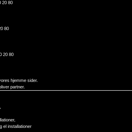
0 20 80
20 80
20 20 80
m vores hjemme sider.
iver partner.
,
lationer,
 el installationer