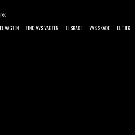
erød
 EL VAGTEN
FIND VVS VAGTEN
EL SKADE
VVS SKADE
EL TJEK