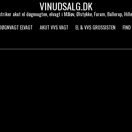
VINUDSALG.DK
ktriker akut el døgnvagten, elvagt i Måløv, Ølstykke, Farum, Ballerup, Hill
 DØGNVAGT ELVAGT
AKUT VVS VAGT
EL & VVS GROSSISTEN
FIND