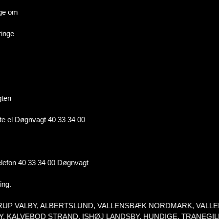
gge om
ringe
gten
kutte el Døgnvagt 40 33 34 00
telefon 40 33 34 00 Døgnvagt
ing.
AASTRUP VALBY, ALBERTSLUND, VALLENSBÆK NORDMARK, VA
, KALVEBOD STRAND, ISHØJ LANDSBY, HUNDIGE, TRANEGIL