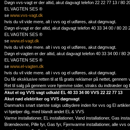
Døgn vvs-vagt er der altid, akut dagvagt telefon 22 22 77 13 / 80 2
EL VAGTEN SES ®
se
www.vvs-vagt.dk
hvis du vil vide mere, alt i vvs og el udføres, akut døgnvagt.
Døgn el-vagt er der altid, akut dagvagt telefon 40 33 34 00 / 80 20 
EL VAGTEN SES ®
se
www.el-vagt.dk
hvis du vil vide mere. alt i vvs og el udføres, akut døgnvagt.
Døgn el-vagten er der altid, akut dagvagt telefon 40 33 34 00 / 80 
EL VAGTEN SES ®
se
www.el-vagten.dk
hvis du vil vide mere. alt i vvs og el udføres, akut døgnvagt.
Du får eksklusive retten til at få gratis reklamer på nettet, genne
Ret til salg på gennem vore hjemme sider, straks du indtræder og bl
Akut el og VVS vagt udkald EL 40 33 34 00 VVS 22 22 77 13
Akut nød elektriker og VVS døgnvagt
Danmarks snart største salgs udbydere inden for vvs og El artikler
vi hjælper dig, med blandt andet EL & VVS
Varme installationer, EL installationer, Vand installationer, Gas instal
Brændeovne, Pille fyr, Gas fyr, Fjernvarme installationer, alle vvs og