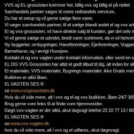
VVS og EL-grossisten kommer her, billig vvs og billig el på nettet
Samhandels partner søges til vores nethandels services.
Du har et setup og vil gerne sælge flere varer.
Vi søger samhandels partner, til at sælge blandt andet el og vvs ar
El og vvs-grossisten, vil have direkte salg til kunden, gør det sel
Vi vil gerne sælge et udvidet, bredt varer sortiment, da vi vil henven
Ny byggerier, ombygninger, Haveforeninger, Ejerforeninger, Vugges
Børnehaver, og i øvrigt Husejere.
Kontakt el og vvs vagten under kontakt information. eller send en
EL OG VVS Grossisten har altid et godt tilbud til dig, alt inden for a
El materialer, VVS materialer, Bygnings materialer. ikke Gratis men
Butikken er altid åben.
EL VAGTEN SES ®
se
www.vvsgrossisten.dk
Hvis du vil vide mere, alt i vvs og el og vvs butikken, åben 24/7 36
Brug gerne vore links til at finde vore hjemmesider.
Døgn vvs-vagten er der altid, akut dagvagt telefon 22 22 77 13 / 8
EL VAGTEN SES ®
se
www.vvs-vagten.dk
hvis du vil vide mere, alt i vvs og el udføres, akut døgnvagt.