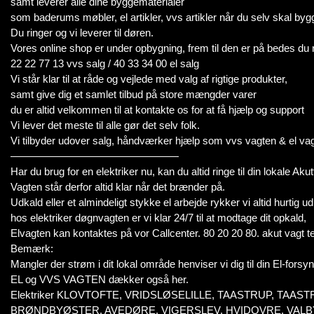
samt leverer alle dine byggematerialer
som baderums møbler, el artikler, vvs artikler når du selv skal by
Du ringer og vi leverer til døren.
Vores online shop er under opbygning, frem til den er på bedes du 
22 22 77 13 vvs salg / 40 33 34 00 el salg
Vi står klar til at råde og vejlede med valg af rigtige produkter,
samt give dig et samlet tilbud på store mængder varer
du er altid velkommen til at kontakte os for at få hjælp og support
Vi lever det meste til alle gør det selv folk.
Vi tilbyder udover salg, håndværker hjælp som vvs vagten & el va
————————————————
Har du brug for en elektriker nu, kan du altid ringe til din lokale A
Vagten står derfor altid klar når det brænder på.
Udkald eller et almindeligt stykke el arbejde rykker vi altid hurtig ud
hos elektriker døgnvagten er vi klar 24/7 til at modtage dit opkald,
Elvagten kan kontaktes på vor Callcenter. 80 20 20 80. akut vagt 
Bemærk:
Mangler der strøm i dit lokal område henviser vi dig til din El-forsyn
EL og VVS VAGTEN dækker også her.
Elektriker KLOVTOFTE, VRIDSLØSELILLE, TAASTRUP, T
BRØNDBYØSTER, AVEDØRE, VIGERSLEV, HVIDOVRE, VALBY