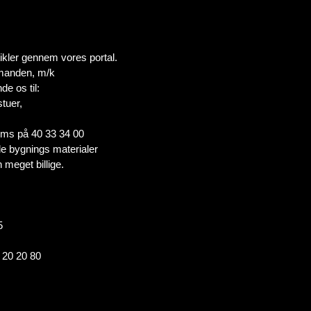
tikler gennem vores portal.
v manden, m/k
de os til:
tuer,
 sms på 40 33 34 00
lle bygnings materialer
 meget billige.
5
0 20 20 80